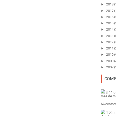
►
2018
(
►
2017
(
►
2016
(
►
2015
(
►
2014
(
►
2013
(
►
2012
(
►
2011
(
►
2010
(
►
2009
(
►
2007
(
COME
El 11 d
mes de m
Nuevament
El 23 