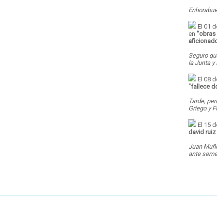
Enhorabuen
El 01 d
en
"
obras 
aficionad
Seguro que
la Junta y
El 08 
"
fallece d
Tarde, per
Griego y F
El 15 d
david ruiz
Juan Muño
ante seme