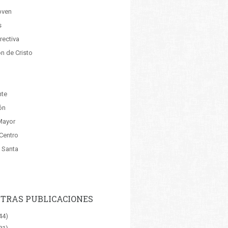
oven
s
rectiva
n de Cristo
nte
ón
Mayor
 Centro
 Santa
TRAS PUBLICACIONES
44)