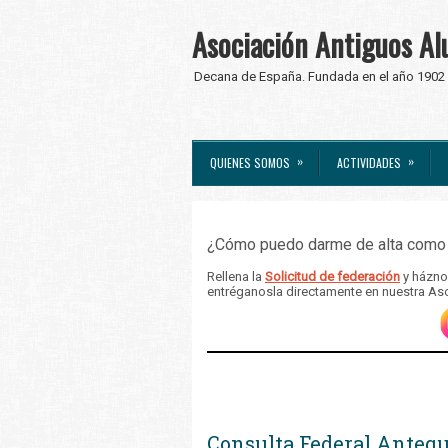
Asociación Antiguos Al
Decana de España. Fundada en el año 1902
»
»
QUIENES SOMOS
ACTIVIDADES
¿Cómo puedo darme de alta como 
Rellena la
Solicitud de federación
y háznos
entréganosla directamente en nuestra As
Consulta Federal Antequ