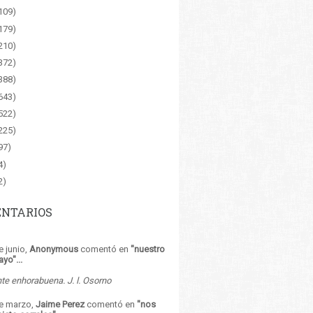
109)
179)
210)
372)
388)
643)
522)
225)
97)
4)
2)
NTARIOS
e junio,
Anonymous
comentó en
"
nuestro
ayo
"...
e enhorabuena. J. l. Osorno
de marzo,
Jaime Perez
comentó en
"
nos