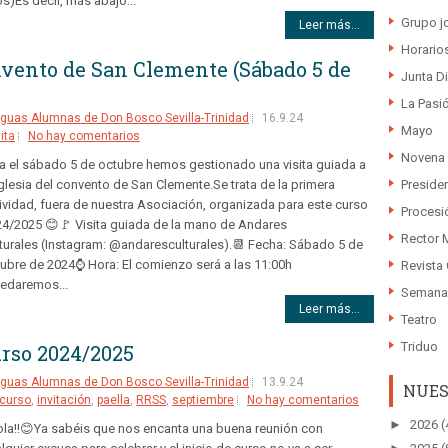
s)Es decir, más abajo...
Grupo j
Leer más...
Horario
convento de San Clemente (Sábado 5 de
Junta Di
La Pasió
guas Alumnas de Don Bosco Sevilla-Trinidad
16.9.24
Mayo
ita
No hay comentarios
Novena
a el sábado 5 de octubre hemos gestionado una visita guiada a
Preside
Iglesia del convento de San Clemente.Se trata de la primera
ividad, fuera de nuestra Asociación, organizada para este curso
Procesi
4/2025 😊🚩 Visita guiada de la mano de Andares
Rector 
turales (Instagram: @andaresculturales).📆 Fecha: Sábado 5 de
ubre de 2024⌚ Hora: El comienzo será a las 11:00h
Revista
edaremos...
Semana
Leer más...
Teatro
Triduo
urso 2024/2025
guas Alumnas de Don Bosco Sevilla-Trinidad
13.9.24
NUES
 curso
,
invitación
,
paella
,
RRSS
,
septiembre
No hay comentarios
►
2026
(
ola!!😊Ya sabéis que nos encanta una buena reunión con