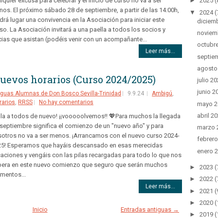
►
2025
(
lquier excusa para celebrar y el inicio de curso no va a ser
os. El próximo sábado 28 de septiembre, a partir de las 14:00h,
▼
2024
(
drá lugar una convivencia en la Asociación para iniciar este
diciem
so. La Asociación invitará a una paella a todos los socios y
noviem
ias que asistan (podéis venir con un acompañante...
octubr
Leer más...
septie
agosto
uevos horarios (Curso 2024/2025)
julio 2
junio 2
guas Alumnas de Don Bosco Sevilla-Trinidad
9.9.24
Ambigú
,
rarios
,
RRSS
No hay comentarios
mayo 
abril 2
la a todos de nuevo! ¡¡vooooolvemos!! 💖Para muchos la llegada
septiembre significa el comienzo de un "nuevo año" y para
marzo 
otros no va a ser menos. ¡Arrancamos con el nuevo curso 2024-
febrer
25! Esperamos que hayáis descansado en esas merecidas
enero 
aciones y vengáis con las pilas recargadas para todo lo que nos
pera en este nuevo comienzo que seguro que serán muchos
►
2023
(
mentos...
►
2022
(
Leer más...
►
2021
(
►
2020
(
Inicio
Entradas antiguas →
►
2019
(