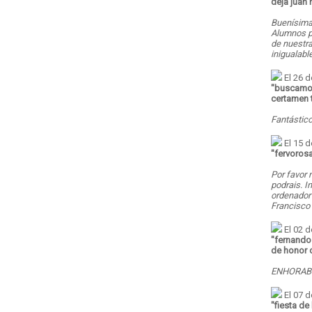
deja juan 
Buenísima
Alumnos po
de nuestra
inigualabl
El 26 d
"
buscamos
certamen t
Fantástic
El 15 
"
fervorosa
Por favor
podrais. I
ordenador
Francisco 
El 02 d
"
fernando 
de honor 
ENHORABU
El 07 d
"
fiesta de