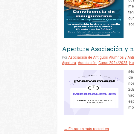
cua
men
ten
cur
soc
Apertura Asociación y n
Por
Asociación de Antiguos Alumnos y Anti
Apertura
,
Asociación
,
Curso 2024/2025
,
Ho
¡Ho
de 
nos
20
vac
es
mo
← Entradas más recientes