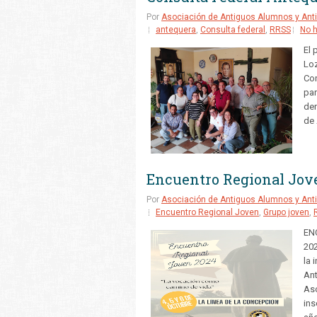
Por
Asociación de Antiguos Alumnos y Anti
antequera
,
Consulta federal
,
RRSS
No 
El 
Loz
Con
par
den
de 
Encuentro Regional Jov
Por
Asociación de Antiguos Alumnos y Anti
Encuentro Regional Joven
,
Grupo joven
,
EN
202
la 
Ant
Aso
ins