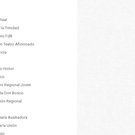
Real
la Trinidad
rio FdB
n Teatro Aficionado
ncia
vo Honor
co
ro Regional Joven
la Don Bosco
ión Regional
aría Auxiliadora
e la Unión
ión