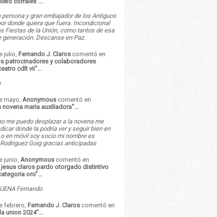
nieto corrales
"...
 persona y gran embajador de los Antiguos
r donde quiera que fuera. Incondicional
s Fiestas de la Unión, como tantos de esa
e generación. Descanse en Paz.
e julio,
Fernando J. Claros
comentó en
 patrocinadores y colaboradores
eatro cdlt vii
"...
o
de mayo,
Anonymous
comentó en
 novena maria auxiliadora
"...
 no me puedo desplazar a la novena me
ndicar donde la podría ver y seguir bien en
 o en móvil soy socio mi nombre es
Rodriguez Goig gracias anticipadas
e junio,
Anonymous
comentó en
jesus claros pardo otorgado distintivo
categoria oro
"...
ENA Fernando
e febrero,
Fernando J. Claros
comentó en
 la union 2024
"...