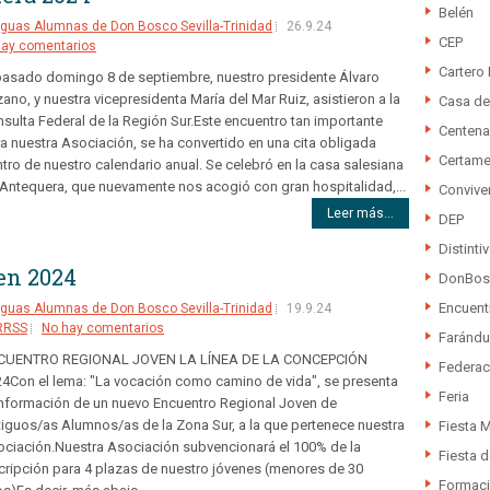
Belén
guas Alumnas de Don Bosco Sevilla-Trinidad
26.9.24
CEP
hay comentarios
Cartero 
pasado domingo 8 de septiembre, nuestro presidente Álvaro
ano, y nuestra vicepresidenta María del Mar Ruiz, asistieron a la
Casa de 
sulta Federal de la Región Sur.Este encuentro tan importante
Centena
a nuestra Asociación, se ha convertido en una cita obligada
Certame
tro de nuestro calendario anual. Se celebró en la casa salesiana
Antequera, que nuevamente nos acogió con gran hospitalidad,...
Convive
Leer más...
DEP
Distinti
en 2024
DonBos
Encuent
guas Alumnas de Don Bosco Sevilla-Trinidad
19.9.24
RRSS
No hay comentarios
Farándu
CUENTRO REGIONAL JOVEN LA LÍNEA DE LA CONCEPCIÓN
Federac
4Con el lema: "La vocación como camino de vida", se presenta
Feria
información de un nuevo Encuentro Regional Joven de
iguos/as Alumnos/as de la Zona Sur, a la que pertenece nuestra
Fiesta M
ciación.Nuestra Asociación subvencionará el 100% de la
Fiesta d
cripción para 4 plazas de nuestro jóvenes (menores de 30
Formac