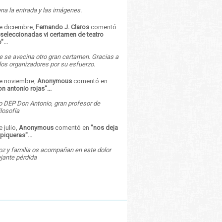
a la entrada y las imágenes.
e diciembre,
Fernando J. Claros
comentó
seleccionadas vi certamen de teatro
o
"...
 se avecina otro gran certamen. Gracias a
 los organizadores por su esfuerzo.
de noviembre,
Anonymous
comentó en
on antonio rojas
"...
o DEP Don Antonio, gran profesor de
ilosofía
e julio,
Anonymous
comentó en
"
nos deja
 piqueras
"...
z y familia os acompañan en este dolor
jante pérdida