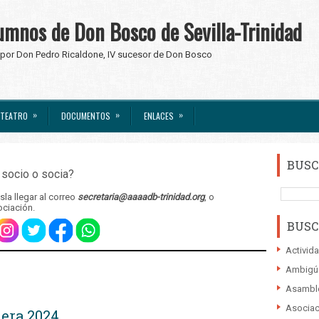
umnos de Don Bosco de Sevilla-Trinidad
 por Don Pedro Ricaldone, IV sucesor de Don Bosco
»
»
»
TEATRO
DOCUMENTOS
ENLACES
BUSC
socio o socia?
la llegar al correo
secretaria@aaaadb-trinidad.org
, o
ociación.
BUSC
Activid
Ambigú
Asambl
Asociac
era 2024