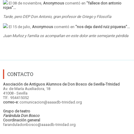
El 08 de noviembre,
Anonymous
comentó en
"
fallece don antonio
rojas
"...
Tarde, pero DEP Don Antonio, gran profesor de Griego y Filosofía
El 15 de julio,
Anonymous
comentó en
"
nos deja david ruiz piqueras
"...
Juan Muñoz y familia os acompañan en este dolor ante semejante pérdida
CONTACTO
Asociación de Antiguos Alumnos de Don Bosco de Sevilla-Trinidad
Av. de María Auxiliadora, 18
41008 - Sevilla
Tlf.: 954415052
correo-e:
comunicacion@aaaadb-trinidad.org
Grupo de teatro
Farándula Don Bosco
Coordinación general
faranduladonbosco@aaaadb-trinidad.org