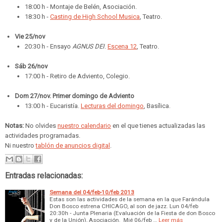
18:00 h - Montaje de Belén, Asociación.
18:30 h -
Casting de High School Musica
, Teatro.
Vie 25/
nov
20:30 h - Ensayo
AGNUS DEI
.
Escena 12
, Teatro.
Sáb 26/
nov
17:00 h - Retiro de Adviento, Colegio.
Dom 27/
nov
. Primer domingo de Adviento
13:00 h - Eucaristía.
Lecturas del domingo
, Basílica.
Notas:
No olvides
nuestro calendario
en el que tienes actualizadas las
actividades programadas.
Ni nuestro
tablón de anuncios digital
.
Entradas relacionadas:
Semana del 04/feb-10/feb 2013
Estas son las actividades de la semana en la que Farándula
Don Bosco estrena CHICAGO, al son de jazz. Lun 04/feb
20:30h - Junta Plenaria (Evaluación de la Fiesta de don Bosco
y de la Unión), Asociación. Mié 06/feb …
Leer más