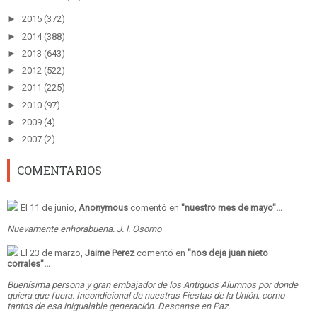
►
2015
(372)
►
2014
(388)
►
2013
(643)
►
2012
(522)
►
2011
(225)
►
2010
(97)
►
2009
(4)
►
2007
(2)
COMENTARIOS
El 11 de junio,
Anonymous
comentó en
"
nuestro mes de mayo
"...
Nuevamente enhorabuena. J. l. Osorno
El 23 de marzo,
Jaime Perez
comentó en
"
nos deja juan nieto
corrales
"...
Buenísima persona y gran embajador de los Antiguos Alumnos por donde
quiera que fuera. Incondicional de nuestras Fiestas de la Unión, como
tantos de esa inigualable generación. Descanse en Paz.