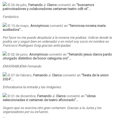
El 26 de julio,
Fernando J. Claros
comentó en
"
buscamos
patrocinadores y colaboradores certamen teatro cdlt vii
"...
Fantástico
El 15 de mayo,
Anonymous
comentó en
"
fervorosa novena maria
auxiliadora
"...
Por favor no me puedo desplazar a la novena me podrais. Indicar donde la
podría ver y seguir bien en ordenador o en móvil soy socio mi nombre es
Francisco Rodriguez Goig gracias anticipadas
El 02 de junio,
Anonymous
comentó en
"
fernando jesus claros pardo
otorgado distintivo de honor categoria oro
"...
ENHORABUENA Fernando
El 07 de febrero,
Fernando J. Claros
comentó en
"
fiesta de la union
2024
"...
Enhorabuena la entrada y las imágenes.
El 01 de diciembre,
Fernando J. Claros
comentó en
"
obras
seleccionadas vi certamen de teatro aficionado
"...
Seguro que se avecina otro gran certamen. Gracias a la Junta y los
organizadores por su esfuerzo.